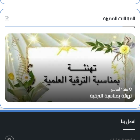
المقالات المميزة
ت
ا
ه
ن
ن
ع
ئ
ق
ة
ا
ب
د
م
ا
ن
ج
ا
ت
منذ 4 أسابيع
تهنئة بمناسبة الترقية
ا
س
م
ب
ا
ة
ع
ا
ا
اتصل بنا
ل
ل
ت
م
ر
ج
جامعة غليزان