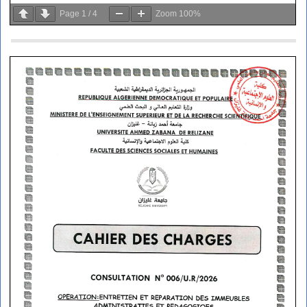
Page
1
/
4
Zoom
100%