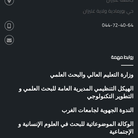
ق
ل
ي
س
حي بورمادية ولاية غليزان
ة
ا
ل
044-72-40-64
ع
ل
م
ي
ل
روابط مهمة
ج
ا
م
وزارة التعليم العالي والبحث العلمي
ع
ة
الهيكل التنظيمي المديرية العامة للبحث العلمي و
أ
التطوير التكنولوجي
ح
م
الندوة الجهوية لجامعات الغرب
د
ز
ب
الوكالة الموضوعاتية للبحث في العلوم الإنسانية و
ا
الإجتماعية
ن