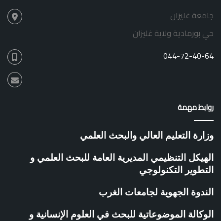
ر
ج
جامعة غليزان
ق
ل
ي
س
حي بورمادية ولاية غليزان
ة
ا
ل
044-72-40-64
ع
ل
م
ي
ل
روابط مهمة
ج
ا
م
وزارة التعليم العالي والبحث العلمي
ع
ة
الهيكل التنظيمي المديرية العامة للبحث العلمي و
أ
التطوير التكنولوجي
ح
م
الندوة الجهوية لجامعات الغرب
د
ز
ب
الوكالة الموضوعاتية للبحث في العلوم الإنسانية و