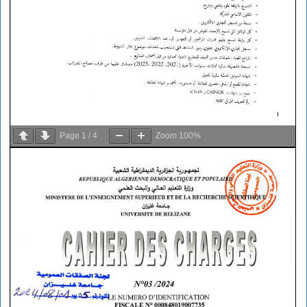
Page
1
/
4
Zoom
100%