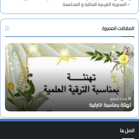
– المديرية الفرعية للمالية و المحاسبة
المقالات المميزة
ت
ا
ه
ن
ن
ع
ئ
ق
ة
ا
ب
د
م
ا
ن
ج
ا
ت
منذ 4 أسابيع
تهنئة بمناسبة الترقية
ا
س
م
ب
ا
ة
ع
ا
ا
اتصل بنا
ل
ل
ت
م