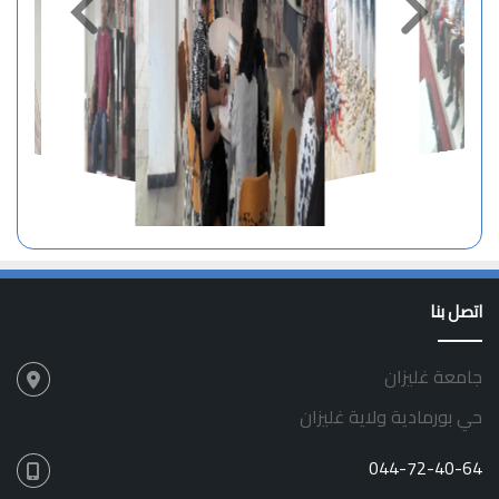
اتصل بنا
جامعة غليزان
حي بورمادية ولاية غليزان
044-72-40-64