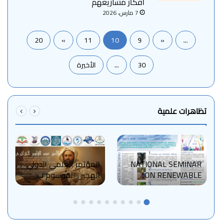
أفكار مشاريعهم
7 مارس، 2026
20
»
11
10
9
«
...
30
...
الأخيرة
تظاهرات علمية
NATIONAL SEMINAR
المؤتمر العلمي الدولي
ON RENEWABLE
الهجين الموسوم ب:
MATERIALS AND
الأمير عبد القادر الجزائري
ENERGY
التجربة السياسية،
(NSRME’2026)
العسكرية، الثقافية و
الانسانية