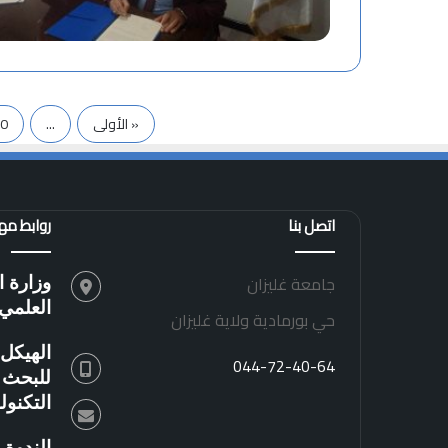
« الأولى
...
0
اتصل بنا
روابط م
جامعة غليزان
وزارة ا
العلمي
حي بورمادية ولاية غليزان
الهيكل 
044-72-40-64
للبحث ا
التكنو
الندوة 