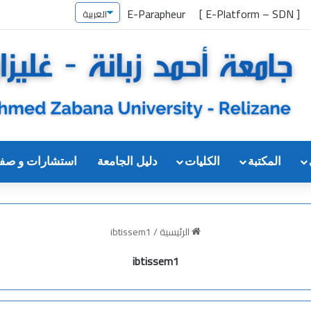
E-Parapheur
[ E-Platform – SDN ]
المكتبة
الكليات
دليل الجامعة
استشارات و صف
الرئيسية
/
ibtissem1
ibtissem1