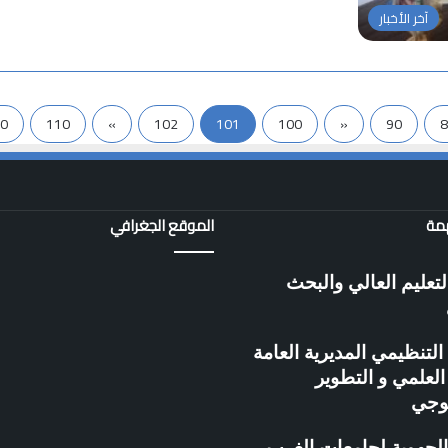
آخر الأخبار
0
110
»
102
101
100
«
90
8
همة
الموقع الجغرافي
لتعليم العالي والبحث
التنظيمي المديرية العامة
لعلمي و التطوير
لوجي
الجهوية لجامعات الغرب