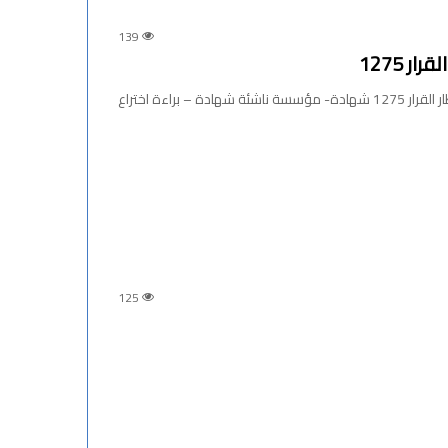
139
 1275
دار المقاولاتية تواصل فعاليات مناقشات مشاريع التخرج في إطار القرار 1275 شهادة- مؤسسة ناشئة شهادة – براءة اختراع
125