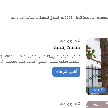
 انطلاق الإمتحانات النهائية للدورة يوم…
19 يونيو، 2023
منصات رقمية
وزارة_التعليم_العالي_والبحث_العلمي المنصات الرقمية التي أ
الجامعية وكافة منتسبي القطاع ( أساتذة، طلبة، وموظفين).…
أكمل القراءة »
آخر الأخبار
18 يونيو، 2023