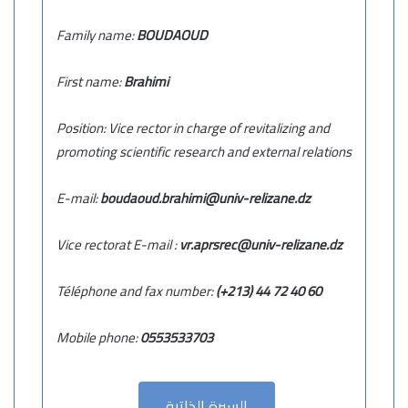
Family name:
BOUDAOUD
First name:
Brahimi
Position: Vice rector in charge of revitalizing and
promoting scientific research and external relations
E-mail:
boudaoud.brahimi@univ-relizane.dz
Vice rectorat E-mail :
vr.aprsrec@univ-relizane.dz
Téléphone
and fax number:
(+213) 44 72 40 60
Mobile phone:
0553533703
السيرة الذاتية