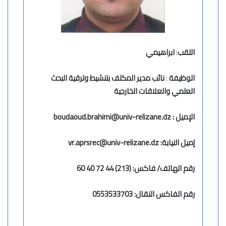
اللقب
:
ابراهيمي
الوظيفة
:
نائب مدير المكلف بتنشيط وترقية البحث
العلمي والعلاقات الخارجية
الإميل :
aoud.brahimi@univ-relizane.dz
boud
إميل النيابة: vr.aprsrec@univ-relizane.dz
رقم الهاتف/ فاكس:
(213) 44 72 40 60
رقم الفاكس النقال: 0553533703