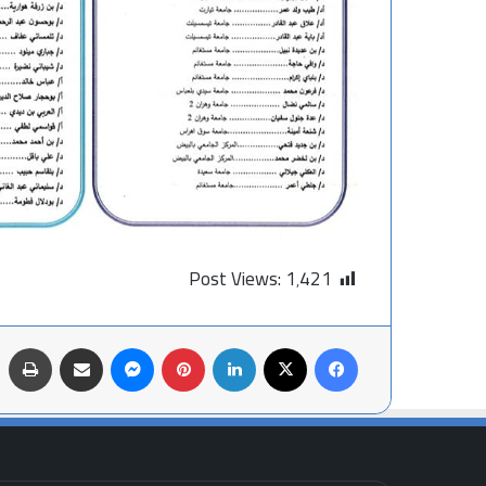
Post Views:
1٬421
فيسبوك
X
لينكدإن
بينتيريست
ماسنجر
مشاركة عبر البريد
طباعة