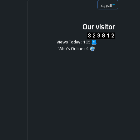
ل
ي
ز
ا
Our visitor
ن
Views Today : 105
Who's Online : 4