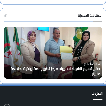
المقالات المميزة
ت
ه
ن
ئ
ة
ب
م
ن
كز تطوير المقاولاتية بجامعة
ا
منذ 4 أسابيع
تهنئة بمناسبة الترقية
س
ب
ة
ا
اتصل بنا
ل
ت
ر