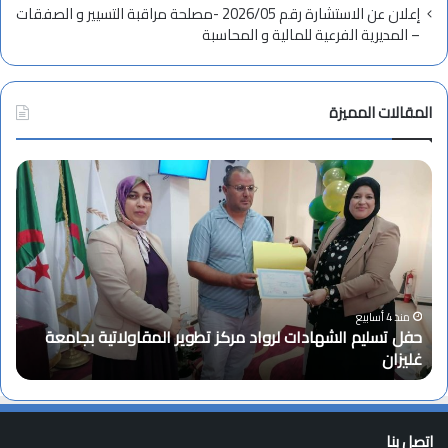
إعلان عن الاستشارة رقم 2026/05 -مصلحة مراقبة التسيير و الصفقات
– المديرية الفرعية للمالية و المحاسبة
المقالات المميزة
ح
ت
ف
ه
ل
ن
ت
ئ
س
ة
ل
ب
ي
م
م
ن
منذ 4 أسابيع
حفل تسليم الشهادات لرواد مركز تطوير المقاولاتية بجامعة
ا
ا
غليزان
ت
ل
س
ش
ب
ه
ة
ا
ا
اتصل بنا
د
ل