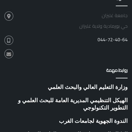
ا
ت
ت
ر
جامعة غليزان
ل
ق
ر
ي
حي بورمادية ولاية غليزان
و
ة
ا
044-72-40-64
د
م
ر
ك
ز
روابط مهمة
ت
ط
و
وزارة التعليم العالي والبحث العلمي
ي
ر
الهيكل التنظيمي المديرية العامة للبحث العلمي و
ا
التطوير التكنولوجي
ل
م
الندوة الجهوية لجامعات الغرب
ق
ا