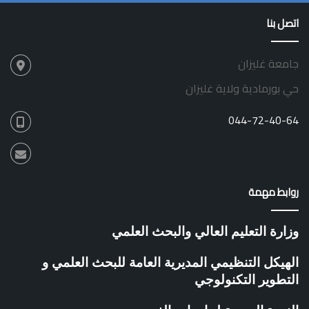
ا
ا
اتصل بنا
د
ل
ا
ت
ت
ر
جامعة غليزان
ل
ق
ر
ي
حي بورمادية ولاية غليزان
و
ة
ا
044-72-40-64
د
م
ر
ك
ز
روابط مهمة
ت
ط
و
وزارة التعليم العالي والبحث العلمي
ي
ر
الهيكل التنظيمي المديرية العامة للبحث العلمي و
ا
التطوير التكنولوجي
ل
م