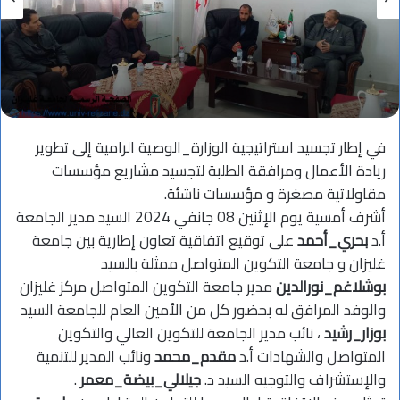
في إطار تجسيد استراتيجية الوزارة_الوصية الرامية إلى تطوير
ريادة الأعمال ومرافقة الطلبة لتجسيد مشاريع مؤسسات
مقاولاتية مصغرة و مؤسسات ناشئة.
أشرف أمسية يوم الإثنين 08 جانفي 2024 السيد مدير الجامعة
أ.د
بحري_أحمد
على توقيع اتفاقية تعاون إطارية بين جامعة
غليزان و جامعة التكوين المتواصل ممثلة بالسيد
بوشلاغم_نورالدين
مدير جامعة التكوين المتواصل مركز غليزان
والوفد المرافق له بحضور كل من الأمين العام للجامعة السيد
بوزار_رشيد
، نائب مدير الجامعة للتكوين العالي والتكوين
المتواصل والشهادات أ.د
مقدم_محمد
ونائب المدير للتنمية
والإستشراف والتوجيه السيد د.
جيلالي_بيضة_معمر
.