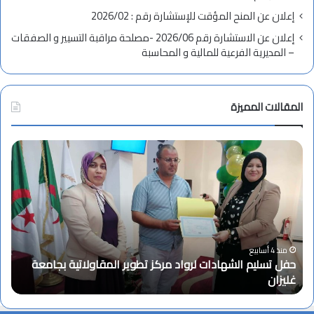
إعلان عن المنح المؤقت للإستشارة رقم : 2026/02
إعلان عن الاستشارة رقم 2026/06 -مصلحة مراقبة التسيير و الصفقات
– المديرية الفرعية للمالية و المحاسبة
المقالات المميزة
ح
ت
ف
ه
ل
ن
ت
ئ
س
ة
ل
ب
ي
م
م
ن
منذ 4 أسابيع
حفل تسليم الشهادات لرواد مركز تطوير المقاولاتية بجامعة
ا
ا
غليزان
ت
ل
س
ش
ب
ه
ة