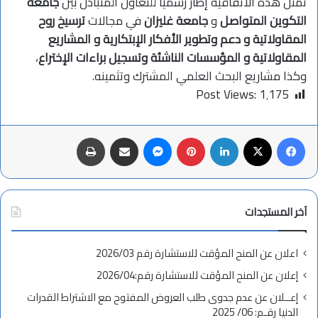
تمثل هذه الاتفاقية إطار رسميا للتعاون المتبادل بين
جامعة
التكوين المتواصل
و
جامعة غليزان
في مجالات
ترسيخ روح
المقاولاتية و دعم وتطوير الأفكار الإبتكارية و المشاريع
المقاولاتية و المؤسسات الناشئة وتسجيل براءات الإختراع
،
وكذا مشاريع البحث العلمي المشترك وتثمينه.
Post Views:
1٬175
فيسبوك
X
لينكدإن
بينتيريست
ماسنجر
مشاركة عبر البريد
طباعة
آخر المستجدات
اعلان عن المنح المؤقت للاستشارة رقم 2026/03
إعلان عن المنح المؤقت للاستشارة رقم:2026/04
إعــلان عن عدم جدوى طلب العروض المفتوح مع الاشتراط القدرات
الدنيا رقـم: 06/ 2025