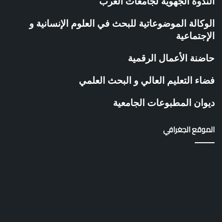
الندوة الجهوية لجامعات الغرب
ق
ا
و
الوكالة الموضوعاتية للبحث في العلوم الإنسانية و
ل
الإجتماعية
ا
ت
حاضنة الأعمال الرقمية
ي
ة
فضاء التعليم العالي و البحث العلمي
ب
ج
ديوان المطبوعات الجامعية
ا
م
ع
الموقع الجغرافي
ة
غ
ل
ي
ز
ا
ن