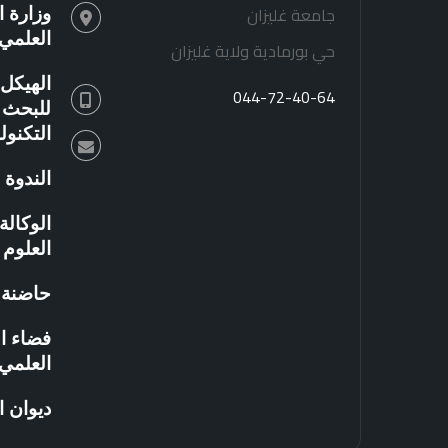
جامعة غليزان
وزارة ا
العلمي
حي بورمادية ولاية غليزان
الهيكل 
044-72-40-64
للبحث ا
التكنو
الندوة 
الوكال
العلوم 
حاضنة ا
فضاء ال
العلمي
ديوان 