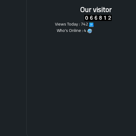
ل
Our visitor
ي
ز
ا
Views Today : 742
ن
Who's Online : 4