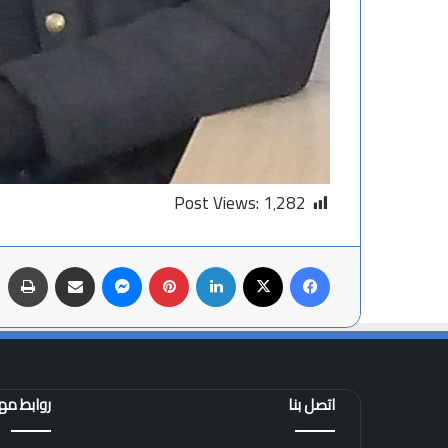
Post Views:
1٬282
فيسبوك
X
لينكدإن
بينتيريست
ماسنجر
مشاركة عبر البريد
طباعة
اتصل بنا
روابط م