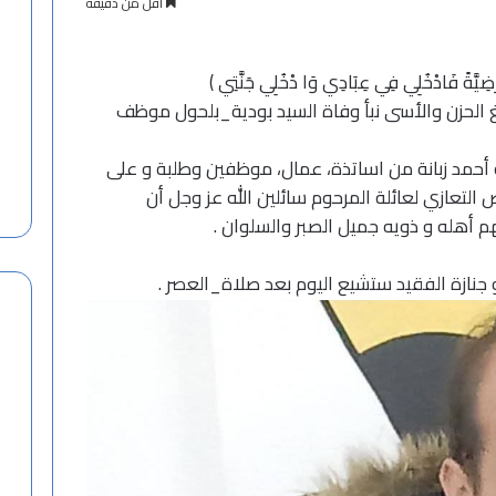
أقل من دقيقة
مَرْضِيَّةً فَادْخُلِي فِي عِبَادِي وَا دْخُلِي جَنَّتِي ﴾
 الحزن والأسى نبأ وفاة السيد
بودية_بلحول
موظف
ة أحمد زبانة من اساتذة، عمال، موظفين وطلبة و على
 التعازي لعائلة المرحوم سائلين الله عز وجل أن
 أهله و ذويه جميل الصبر والسلوان .
جنازة الفقيد ستشيع اليوم بعد
صلاة_العصر
.
ت
ه
ن
ئ
ة