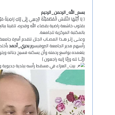
بسم_الله_الرحمن_الرحيم
﴿ يَا أَيَّتُهَا النَّفْسُ الْمُطْمَئِنَّةُ ارْجِعِي إِلَى رَبّكِ رَاضِيَةً 
بقلوب خاشعة راضية بقضاء الله وقدره، تلقينا ببالغ
بالمكتبة المركزية للجامعة.
وعلـى إثـر هـذا المصـاب الجلل تتقدم أسرة جامع
رأسهم مدير الجامعة البروفيسو
ر
بحري_أحمد
بأخلص
يتغمده بواسع رحمته وأن يسكنه فسيح جناته ويلهم
﴿إنّــا لله وإنّا إليه راجعون ﴾
بيت_العزاء
في مسقط رأسه ببلدية
جديوية
و 
ت
ه
ن
ئ
ة