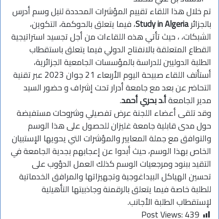
تم خلال هذا اللقاء تقييم المؤشرات المحددة لنيل وسم أدرس
بالجزائر
Study in Algeria
، فيما يتعلق بالحوكمة، التكوين،
الشبكات، ، حيث تأتي هذه اللقاءات من أجل تجسيد استراتيجية
القطاع المتعلقة بالانفتاح الدولي فيما يتعلق باستقطاب
الطلبة الدوليين للدراسة بالمؤسسات الجامعية الجزائرية،
أستأنف اللقاء صبيحة اليوم الأربعاء 21 جوان 2023 عبر تقنية
التحاضر عن بعد مع جامعة أدرار تحت إشراف و حضور السيد
مدير الجامعة
أ.د بحري أحمد
.
وقد تلقى أعضاء اللجنة عرض تفصيلي وشروحات مستفيضة
حول مدى قابلية جامعة غليزان للحصول على هذا الوسم
والتوافق مع جملة المعايير والمؤشرات التي يحويها الإستبيان
الخاص بهذا الوسم، حيث أبدوا عن إعجابهم بجدية الجامعة في
التقيد ببنود ومرجعيات الوسم كذلك العمل الدؤوب على
تحسين الهياكل البيداغوجية وتجهيزاتها والمرافق الخدماتية
للطلبة خاصة فيما يتعلق بالرقمنة وجاذبيتها التأهيلية
لإستقطاب الطلبة الأجانب.
Post Views:
439