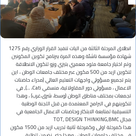
انطلاق المرحلة الثالثة من اليات تنفيذ القرار الوزاري رقم 1275
شهادة مؤسسة ناشئة وهذه المرة ببرنامج تكوين المكونين
وتم اختيار جامعة ملود معمري بتيزي وزو لتكون الانطلاقة
لتكوين ازيد من 500 مكون عبر مختلف جامعات الوطن ، اين
يتم تجميع مسؤولي واجهات التعليم العالي (مدراء حاضنات
الاعمال ، مسؤولي دور المقاولاتية، منسقي Cati، …), في
تجمعات بمختلف مناطق الوطن (وسط، شرق،غرب) ، وهذا
لتكوينهم في البرامج المعتمدة من قبل اللجنة الوطنية
التنسيقية لمتابعة الابتكار وحاضنات الاعمال الجامعية في
مجال TOT, DESIGN THINKING,BMC
هذا كمرحلة اولى وكمرحلة ثانية تدريب ازيد من 1500 مكون
في مختلف جامعات الوطن ، وهذا حتى نضمن للطلبة