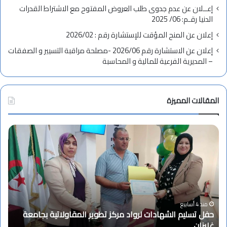
إعــلان عن عدم جدوى طلب العروض المفتوح مع الاشتراط القدرات
الدنيا رقـم: 06/ 2025
إعلان عن المنح المؤقت للإستشارة رقم : 2026/02
إعلان عن الاستشارة رقم 2026/06 -مصلحة مراقبة التسيير و الصفقات
– المديرية الفرعية للمالية و المحاسبة
المقالات المميزة
ت
ه
ن
ئ
ة
ب
م
ن
ليم الشهادات لرواد مركز تطوير المقاولاتية بجامعة
ا
منذ 4 أسابيع
تهنئة بمناس
س