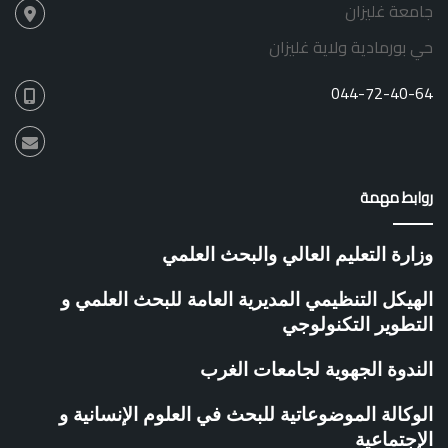
جامعة غليزان
ل
ق
ر
ي
حي بورمادية ولاية غليزان
و
ة
ا
044-72-40-64
د
م
ر
ك
ز
روابط مهمة
ت
ط
و
وزارة التعليم العالي والبحث العلمي
ي
ر
الهيكل التنظيمي المديرية العامة للبحث العلمي و
ا
التطوير التكنولوجي
ل
م
الندوة الجهوية لجامعات الغرب
ق
ا
و
الوكالة الموضوعاتية للبحث في العلوم الإنسانية و
ل
الإجتماعية