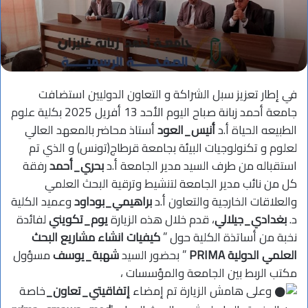
في إطار تعزيز سبل الشراكة و التعاون الدوليين استضافت
جامعة أحمد زبانة صباح اليوم الأحد 13 أفريل 2025 بكلية علوم
الطبيعه الحياة أ.د
أنيس_العود
أستاذ محاضر بالمعهد العالي
لعلوم و تكنولوجيات البيئة بجامعة قرطاج(تونس) و الذي تم
استقباله من طرف السيد مدير الجامعة أ.د
بحري_أحمد
رفقة
كل من نائب مدير الجامعة لتنشيط وترقية البحث العلمي
والعلاقات الخارجية والتعاون أ.د
براهيمي_بوداود
وعميد الكلية
د.
بغدادي_جيلالي
، قدم خلال هذه الزيارة
يوم_تكويني
لفائدة
نخبة من أساتذة الكلية حول ”
كيفيات انشاء مشاريع البحث
العلمي الدولية PRIMA
” بحضور السيد
شهبة_يوسف
مسؤول
مكتب الربط بين الجامعة والمؤسسات ،
وعلى هامش الزيارة تم إمضاء
إتفاقيتي_تعاون_
خاصة