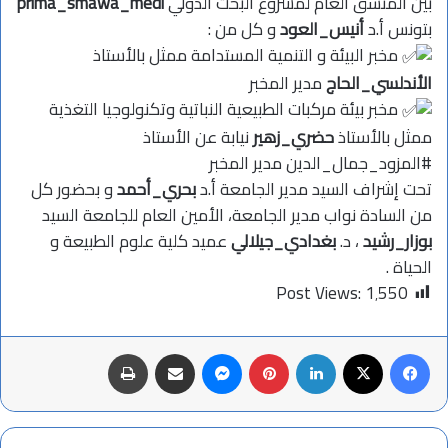
بين المنسق العام لمشروع البحث الدولي
prima_smawa_medi
بتونس أ.د
أنيس_العود
و كل من :
مخبر البيئة و التنمية المستدامة ممثل بالأستاذ
الأندلسي_الحاج
مدير المخبر
مخبر بيئة مركبات الطبيعية النباتية وتكنولوجيا التغذية
ممثل بالأستاذ
حضري_زهير
نيابة عن الأستاذ
#المزود_جمال_الدين
مدير المخبر
تحت إشراف السيد مدير الجامعة أ.د
بحري_أحمد
و بحضور كل
من السادة نواب مدير الجامعة، الأمين العام للجامعة السيد
بوزار_رشيد
، د.
بغدادي_جيلالي
عميد كلية علوم الطبيعة و
الحياة .
Post Views:
1٬550
فيسبوك
X
لينكدإن
بينتيريست
ماسنجر
مشاركة عبر البريد
طباعة