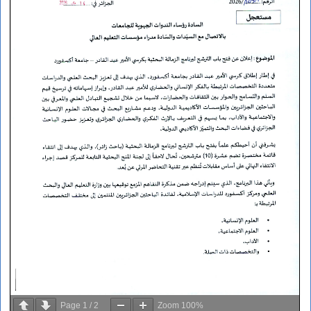
Page
1
/
2
Zoom
100%