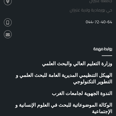
جامعة غليزان
ل
ق
ر
ي
حي بورمادية ولاية غليزان
و
ة
ا
044-72-40-64
د
م
ر
ك
ز
روابط مهمة
ت
ط
و
وزارة التعليم العالي والبحث العلمي
ي
ر
الهيكل التنظيمي المديرية العامة للبحث العلمي و
ا
التطوير التكنولوجي
ل
م
الندوة الجهوية لجامعات الغرب
ق
ا
و
الوكالة الموضوعاتية للبحث في العلوم الإنسانية و
ل
الإجتماعية