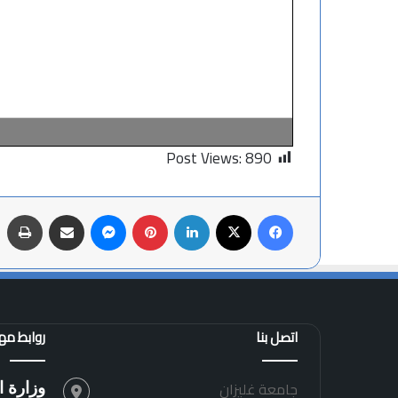
Post Views:
890
فيسبوك
X
لينكدإن
بينتيريست
ماسنجر
مشاركة عبر البريد
طباعة
اتصل بنا
روابط م
جامعة غليزان
وزارة ا