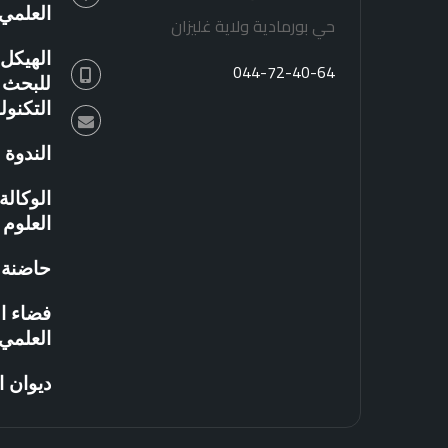
العلمي
حي بورمادية ولاية غليزان
الهيكل 
044-72-40-64
للبحث ا
التكنو
الندوة 
الوكال
العلوم 
حاضنة ا
فضاء ال
العلمي
ديوان 