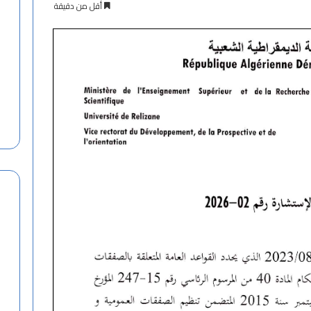
أقل من دقيقة
ت
ه
ن
ئ
ة