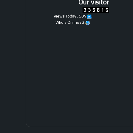
Our visitor
ل
ي
ز
Views Today : 504
ا
Who's Online : 2
ن