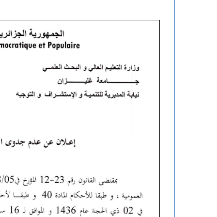
ت
ه
ن
ئ
ة