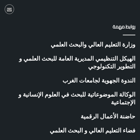
م
ر
ك
ز
روابط مهمة
ت
ط
و
وزارة التعليم العالي والبحث العلمي
ي
ر
الهيكل التنظيمي المديرية العامة للبحث العلمي و
ا
التطوير التكنولوجي
ل
م
الندوة الجهوية لجامعات الغرب
ق
ا
و
الوكالة الموضوعاتية للبحث في العلوم الإنسانية و
ل
الإجتماعية
ا
ت
حاضنة الأعمال الرقمية
ي
ة
فضاء التعليم العالي و البحث العلمي
ب