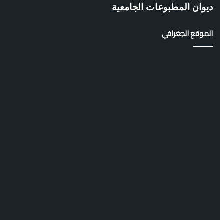
ج
ديوان المطبوعات الجامعية
ا
م
ع
الموقع الجغرافي
ة
غ
ل
ي
ز
ا
ن