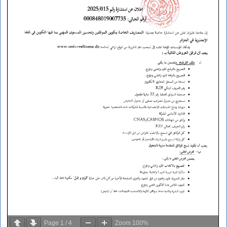
Page
1
/
4
Zoom
100%