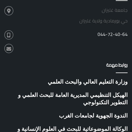
ت
ر
جامعة غليزان
ل
ق
ر
ي
حي بورمادية ولاية غليزان
و
ة
ا
044-72-40-64
د
م
ر
ك
ز
روابط مهمة
ت
ط
و
وزارة التعليم العالي والبحث العلمي
ي
ر
الهيكل التنظيمي المديرية العامة للبحث العلمي و
ا
التطوير التكنولوجي
ل
م
الندوة الجهوية لجامعات الغرب
ق
ا
و
الوكالة الموضوعاتية للبحث في العلوم الإنسانية و