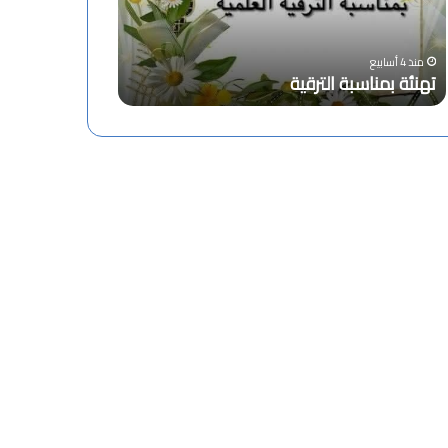
ب
د
م
ا
منذ 4 أسابيع
ن
ج
انعقاد اجتماع 
ا
ت
منذ 4 أسابيع
تهنئة بمناسبة الترقية
زبانة غليزان
س
م
ب
ا
ة
ع
ا
ا
ل
ل
ت
م
ر
ج
ق
ل
ي
س
ة
ا
ل
ع
ل
م
ي
ل
ج
ا