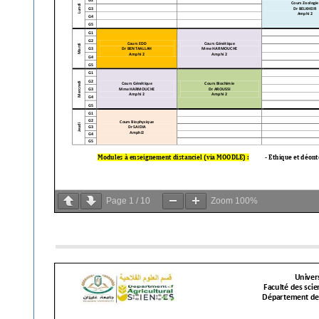
و
ي
ر
ا
ل
م
ق
ا
و
ل
ا
ت
ي
Page
1
/
10
Zoom
100%
ة
ب
ج
ا
م
ع
ة
غ