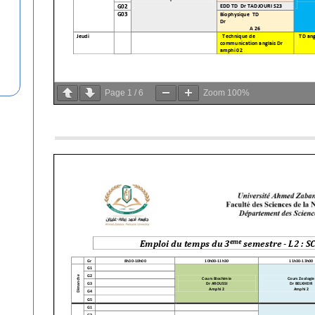
ل
ي
منذ 4 أسابيع
م
حفل تسليم الشهادات لرواد مركز تطوير
ا
المقاولاتية بجامعة غليزان
ل
ش
ه
Page
1
/
6
Zoom
100%
ا
د
ا
ت
ل
ر
و
ا
د
م
ر
ك
ز
ت
ط