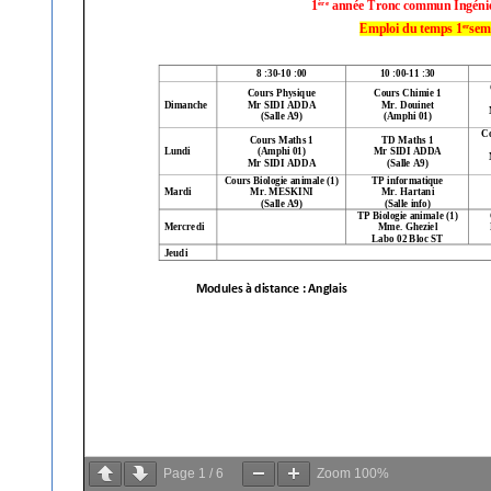
ل
ي
ز
ا
ن
Page
1
/
6
Zoom
100%