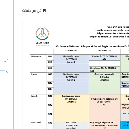
أقل من دقيقة
ح
ف
ل
ت
س