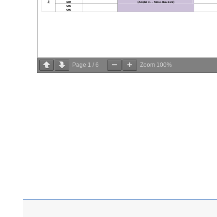
Page
1
/
6
Zoom
100%