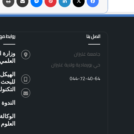
اتصل بنا
روابط م
جامعة غليزان
وزارة ا
العلمي
حي بورمادية ولاية غليزان
الهيكل 
044-72-40-64
للبحث ا
التكنو
الندوة 
الوكال
العلوم 