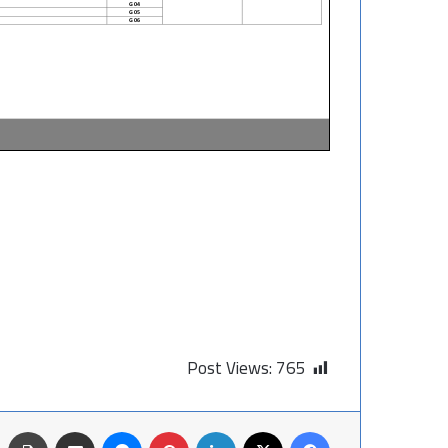
Post Views:
765
فيسبوك
X
لينكدإن
بينتيريست
ماسنجر
مشاركة عبر البريد
طباعة