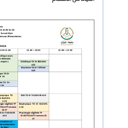
ت
ه
ن
ئ
ة