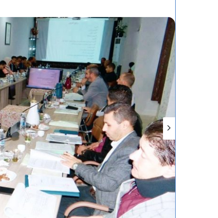
ت
ه
ن
ئ
ة