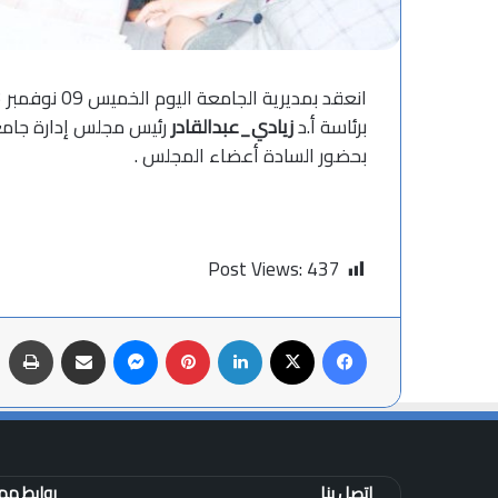
27 مايو، 2026
تهنئة
برئاسة أ.د
زيادي_عبدالقادر
رئيس مجلس إدارة جامعة
بحضور السادة أعضاء المجلس .
Post Views:
437
فيسبوك
X
لينكدإن
بينتيريست
ماسنجر
مشاركة عبر البريد
طباعة
اتصل بنا
روابط م