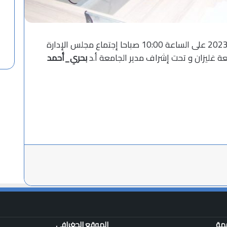
ل
ي
م
ح
ا
منذ 4 أسابيع
تهنئة
ا
انعقد بمديرية الجامعة اليوم الخميس 09 نوفمبر 2023 على الساعة 10:00 صباحا إجتماع مجلس الإدارة
ل
ش
 غليزان و تحت إشراف مدير الجامعة أ.د
بحري_أحمد
ه
ا
د
ا
ت
ل
ر
و
ا
د
م
ر
ك
ز
ت
همة
الموقع الجغرافي
ط