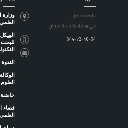
جامعة غليزان
وزارة ا
العلمي
حي بورمادية ولاية غليزان
الهيكل 
044-72-40-64
للبحث ا
التكنو
الندوة 
الوكال
العلوم 
حاضنة ا
فضاء ال
العلمي
ديوان 