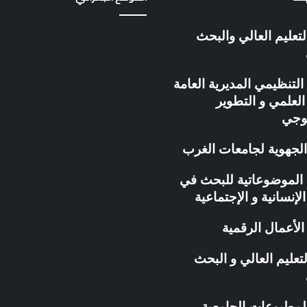
و
ي
لتعليم العالي والبحث
ر
ا
ل
م
التنظيمي المديرية العامة
ق
لعلمي و التطوير
ا
لوجي
و
ل
الجهوية لجامعات الغرب
ا
ت
ة الموضوعاتية للبحث في
ي
ة
الإنسانية و الإجتماعية
ب
ج
لأعمال الرقمية
ا
م
تعليم العالي و البحث
ع
ة
غ
المطبوعات الجامعية